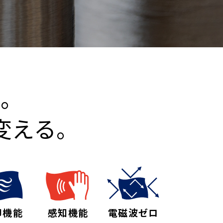
維。
変える。
却機能
感知機能
電磁波ゼロ