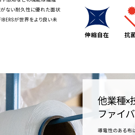
配がない耐久性に優れた面状
IBERSが世界をより良い未
伸縮自在
抗
他業種×
ファイバ
導電性のある布は