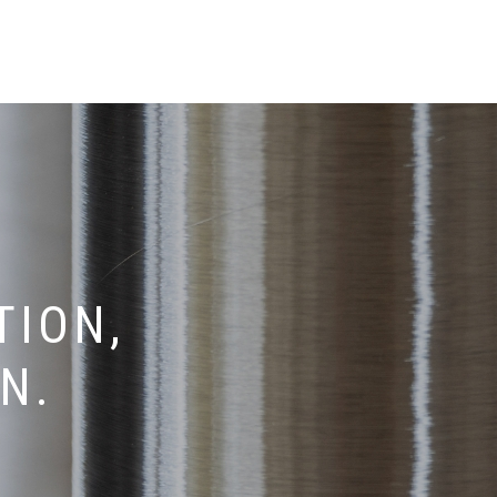
TION,
N.